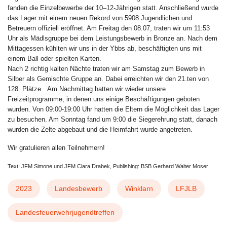
fanden die Einzelbewerbe der 10–12-Jährigen statt. Anschließend wurde
das Lager mit einem neuen Rekord von 5908 Jugendlichen und
Betreuern offiziell eröffnet. Am Freitag den 08.07, traten wir um 11:53
Uhr als Mädlsgruppe bei dem Leistungsbewerb in Bronze an. Nach dem
Mittagessen kühlten wir uns in der Ybbs ab, beschäftigten uns mit
einem Ball oder spielten Karten.
Nach 2 richtig kalten Nächte traten wir am Samstag zum Bewerb in
Silber als Gemischte Gruppe an. Dabei erreichten wir den 21.ten von
128. Plätze. Am Nachmittag hatten wir wieder unsere
Freizeitprogramme, in denen uns einige Beschäftigungen geboten
wurden. Von 09:00-19:00 Uhr hatten die Eltern die Möglichkeit das Lager
zu besuchen. Am Sonntag fand um 9:00 die Siegerehrung statt, danach
wurden die Zelte abgebaut und die Heimfahrt wurde angetreten.
Wir gratulieren allen Teilnehmern!
Text: JFM Simone und JFM Clara Drabek, Publishing: BSB Gerhard Walter Moser
2023
Landesbewerb
Winklarn
LFJLB
Landesfeuerwehrjugendtreffen