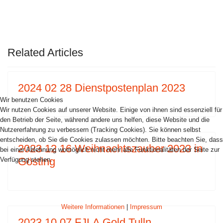
VORHERIGER BEITRAG: 2023 06 25 AF-FJ
NÄCHSTER BEITRAG: 
ZURÜCK
WEITER
Related Articles
2024 02 28 Dienstpostenplan 2023
Wir benutzen Cookies
Wir nutzen Cookies auf unserer Website. Einige von ihnen sind essenziell für
den Betrieb der Seite, während andere uns helfen, diese Website und die
Nutzererfahrung zu verbessern (Tracking Cookies). Sie können selbst
entscheiden, ob Sie die Cookies zulassen möchten. Bitte beachten Sie, dass
2023 12 16 Weihnachtszauber 2023 in
bei einer Ablehnung womöglich nicht mehr alle Funktionalitäten der Seite zur
Gösting
Verfügung stehen.
AKZEPTIEREN
ABLEHNEN
Weitere Informationen
|
Impressum
2023 10 07 FJLA Gold Tulln