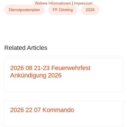
Weitere Informationen
|
Impressum
Dienstpostenplan
FF Gösting
2026
NÄCHSTER BEITRAG: 2025 12 05 DIENSTP
WEITER
Related Articles
2026 08 21-23 Feuerwehrfest
Ankündigung 2026
2026 22 07 Kommando