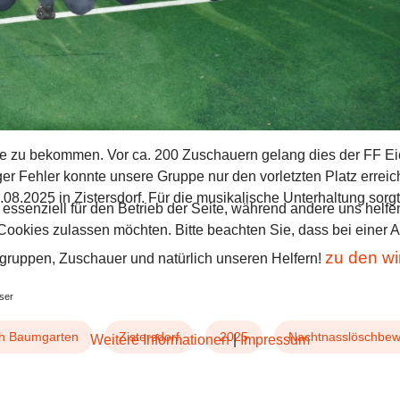
e zu bekommen. Vor ca. 200 Zuschauern gelang dies der FF Eic
r Fehler konnte unsere Gruppe nur den vorletzten Platz erreic
.08.2025 in Zistersdorf. Für die musikalische Unterhaltung sor
 essenziell für den Betrieb der Seite, während andere uns helf
 Cookies zulassen möchten. Bitte beachten Sie, dass bei einer 
zu den wi
ruppen, Zuschauer und natürlich unseren Helfern!
oser
h Baumgarten
Zistersdorf
2025
Nachtnasslöschbew
Weitere Informationen
|
Impressum