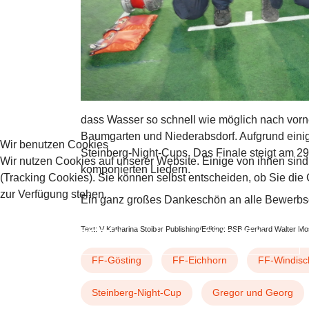
dass Wasser so schnell wie möglich nach vorn
Baumgarten und Niederabsdorf. Aufgrund einige
Wir benutzen Cookies
Steinberg-Night-Cups. Das Finale steigt am 29
Wir nutzen Cookies auf unserer Website. Einige von ihnen sind
komponierten Liedern.
(Tracking Cookies). Sie können selbst entscheiden, ob Sie die
zur Verfügung stehen.
Ein ganz großes Dankeschön an alle Bewerbsg
Text: V Katharina Stoiber Publishing/Editing: BSB Gerhard Walter M
AKZEPTIEREN
ABLEHNEN
FF-Gösting
FF-Eichhorn
FF-Windisc
Steinberg-Night-Cup
Gregor und Georg