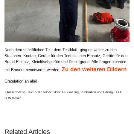
Nach dem schriftlichen Teil, dem Testblatt, ging es weiter zu den
Stationen: Knoten, Geräte für den Technischen Einsatz, Geräte für den
Brand Einsatz, Kleinlöschgeräte und Dienstgrade. Alle Fragen konnten
Zu den weiteren Bildern
mit Bravour beantwortet werden.
Gratulation an alle!
Quellenbezug: Text: V K.Stoiber Bilder: FF Gösting, Publikation und Editing; BSB
G.W.Moser
VORHERIGER BEITRAG: 2025 08 15 NAC
NÄCHSTER BEITRAG:
ZURÜCK
WEITER
Related Articles