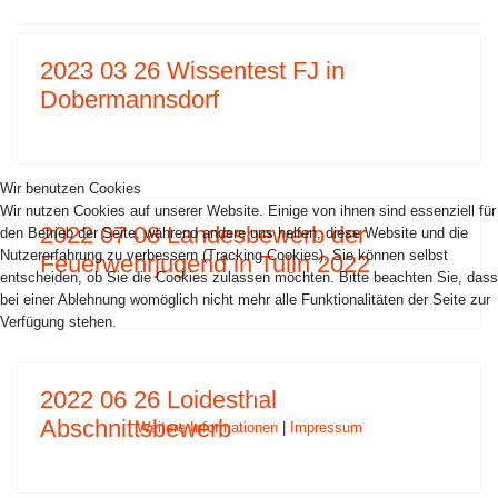
2023 03 26 Wissentest FJ in
Dobermannsdorf
Wir benutzen Cookies
Wir nutzen Cookies auf unserer Website. Einige von ihnen sind essenziell für
2022 07 08 Landesbewerb der
den Betrieb der Seite, während andere uns helfen, diese Website und die
Nutzererfahrung zu verbessern (Tracking Cookies). Sie können selbst
Feuerwehrjugend in Tulln 2022
entscheiden, ob Sie die Cookies zulassen möchten. Bitte beachten Sie, dass
bei einer Ablehnung womöglich nicht mehr alle Funktionalitäten der Seite zur
Verfügung stehen.
AKZEPTIEREN
ABLEHNEN
2022 06 26 Loidesthal
Abschnittsbewerb
Weitere Informationen
|
Impressum