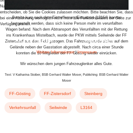
den Betrieb der Seite, während andere uns helfen, diese Website und die
Nutzererfahrung zu verbessern (Tracking Cookies). Sie können selbst
entscheiden, ob Sie die Cookies zulassen möchten. Bitte beachten Sie, dass
Bereits kurz nach dem Eintreffen am Einsatzort (L3164) konnte
bei einer Ablehnung womöglich nicht mehr alle Funktionalitäten der Seite zur
festgestellt werden, dass sich keine Person mehr im verunfallten
Verfügung stehen.
Wagen befand. Nach dem Abtransport des Verunfallten mit der Rettung
ins Krankenhaus Mistelbach, wurde der PKW mittels Seilwinde der FF
AKZEPTIEREN
ABLEHNEN
Zistersdorf aus dem Feld gezogen. Das Fahrzeug wurde sicher auf dem
Gelände neben der Gasstation abgestellt. Nach circa einer Stunde
Weitere Informationen
|
Impressum
konnten die 10 Mitglieder der FF Gösting wieder einrücken.
Wir wünschen dem jungen Fahrzeuglenker alles Gute.
Text: V Katharina Stoiber, BSB Gerhard Walter Moser, Publishing: BSB Gerhard Walter
Moser
FF-Gösting
FF-Zistersdorf
Steinberg
Verkehrsunfall
Seilwinde
L3164
VORHERIGER BEITRAG: 2023 09 14 EINS
NÄCHSTER BEITRAG:
ZURÜCK
WEITER