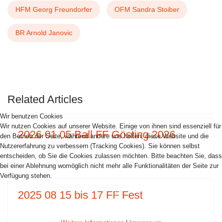
HFM Georg Freundorfer
OFM Sandra Stoiber
BR Arnold Janovic
VORHERIGER BEITRAG: 2026 08 21 NASS
NÄCHSTER BEITRAG: 
ZURÜCK
WEITER
Related Articles
Wir benutzen Cookies
Wir nutzen Cookies auf unserer Website. Einige von ihnen sind essenziell für
2026 01 05 Ball FF Gösting 2026
den Betrieb der Seite, während andere uns helfen, diese Website und die
Nutzererfahrung zu verbessern (Tracking Cookies). Sie können selbst
entscheiden, ob Sie die Cookies zulassen möchten. Bitte beachten Sie, dass
bei einer Ablehnung womöglich nicht mehr alle Funktionalitäten der Seite zur
Verfügung stehen.
2025 08 15 bis 17 FF Fest
AKZEPTIEREN
ABLEHNEN