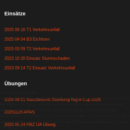
Einsätze
2025 06 16 T1 Verkehrsunfall
2025 04 04 B3 Eichhorn
2025 03 09 T2 Verkehrsunfall
2023 10 20 Einsatz Sturmschaden
2023 09 14 T2 Einsatz Verkehrsunfall
Übungen
Wir benutzen Cookies
Wir nutzen Cookies auf unserer Website. Einige von ihnen sind essenziell für
2026 08 21 Nassbewerb Steinberg-Night-Cup 2026
den Betrieb der Seite, während andere uns helfen, diese Website und die
Nutzererfahrung zu verbessern (Tracking Cookies). Sie können selbst
20251129 APAS
entscheiden, ob Sie die Cookies zulassen möchten. Bitte beachten Sie, dass
bei einer Ablehnung womöglich nicht mehr alle Funktionalitäten der Seite zur
2025 05 24 PBZ UA Übung
Verfügung stehen.