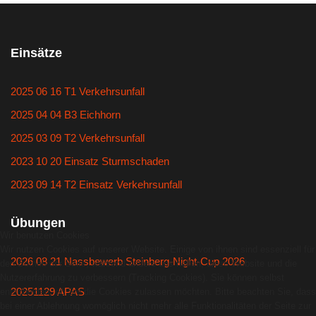
Einsätze
2025 06 16 T1 Verkehrsunfall
2025 04 04 B3 Eichhorn
2025 03 09 T2 Verkehrsunfall
2023 10 20 Einsatz Sturmschaden
2023 09 14 T2 Einsatz Verkehrsunfall
Übungen
Wir benutzen Cookies
Wir nutzen Cookies auf unserer Website. Einige von ihnen sind essenziell für
2026 08 21 Nassbewerb Steinberg-Night-Cup 2026
den Betrieb der Seite, während andere uns helfen, diese Website und die
Nutzererfahrung zu verbessern (Tracking Cookies). Sie können selbst
20251129 APAS
entscheiden, ob Sie die Cookies zulassen möchten. Bitte beachten Sie, dass
bei einer Ablehnung womöglich nicht mehr alle Funktionalitäten der Seite zur