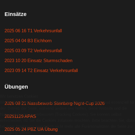
Einsätze
2025 06 16 T1 Verkehrsunfall
2025 04 04 B3 Eichhorn
2025 03 09 T2 Verkehrsunfall
2023 10 20 Einsatz Sturmschaden
2023 09 14 T2 Einsatz Verkehrsunfall
Übungen
Wir benutzen Cookies
Wir nutzen Cookies auf unserer Website. Einige von ihnen sind essenziell für
2026 08 21 Nassbewerb Steinberg-Night-Cup 2026
den Betrieb der Seite, während andere uns helfen, diese Website und die
Nutzererfahrung zu verbessern (Tracking Cookies). Sie können selbst
20251129 APAS
entscheiden, ob Sie die Cookies zulassen möchten. Bitte beachten Sie, dass
bei einer Ablehnung womöglich nicht mehr alle Funktionalitäten der Seite zur
2025 05 24 PBZ UA Übung
Verfügung stehen.