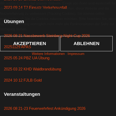
Wir nutzen Cookies auf unserer Website. Einige von ihnen sind essenziell für
2023 09 14 T2 Einsatz Verkehrsunfall
den Betrieb der Seite, während andere uns helfen, diese Website und die
Nutzererfahrung zu verbessern (Tracking Cookies). Sie können selbst
entscheiden, ob Sie die Cookies zulassen möchten. Bitte beachten Sie, dass
Übungen
bei einer Ablehnung womöglich nicht mehr alle Funktionalitäten der Seite zur
Verfügung stehen.
2026 08 21 Nassbewerb Steinberg-Night-Cup 2026
AKZEPTIEREN
ABLEHNEN
20251129 APAS
Weitere Informationen
|
Impressum
2025 05 24 PBZ UA Übung
2025 03 22 KHD Waldbrandübung
2024 10 12 FJLB Gold
Veranstaltungen
2026 08 21-23 Feuerwehrfest Ankündigung 2026