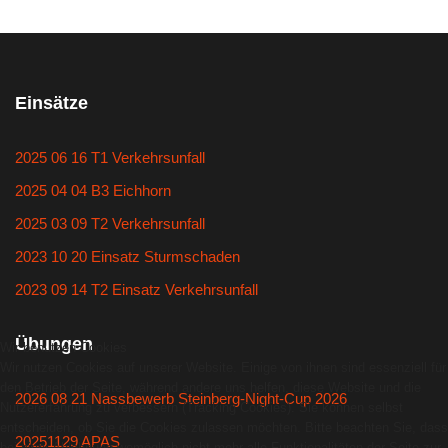
Einsätze
2025 06 16 T1 Verkehrsunfall
2025 04 04 B3 Eichhorn
2025 03 09 T2 Verkehrsunfall
2023 10 20 Einsatz Sturmschaden
2023 09 14 T2 Einsatz Verkehrsunfall
Übungen
Wir benutzen Cookies
Wir nutzen Cookies auf unserer Website. Einige von ihnen sind essenziell für
den Betrieb der Seite, während andere uns helfen, diese Website und die
2026 08 21 Nassbewerb Steinberg-Night-Cup 2026
Nutzererfahrung zu verbessern (Tracking Cookies). Sie können selbst
entscheiden, ob Sie die Cookies zulassen möchten. Bitte beachten Sie, dass
20251129 APAS
bei einer Ablehnung womöglich nicht mehr alle Funktionalitäten der Seite zur