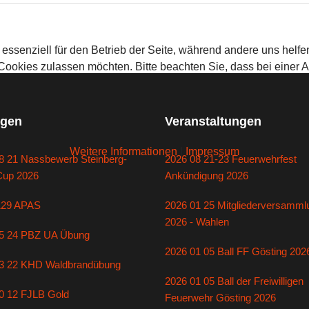
 essenziell für den Betrieb der Seite, während andere uns helf
 Cookies zulassen möchten. Bitte beachten Sie, dass bei einer 
gen
Veranstaltungen
Weitere Informationen
|
Impressum
8 21 Nassbewerb Steinberg-
2026 08 21-23 Feuerwehrfest
Cup 2026
Ankündigung 2026
129 APAS
2026 01 25 Mitgliederversamml
2026 - Wahlen
5 24 PBZ UA Übung
2026 01 05 Ball FF Gösting 202
3 22 KHD Waldbrandübung
2026 01 05 Ball der Freiwilligen
0 12 FJLB Gold
Feuerwehr Gösting 2026