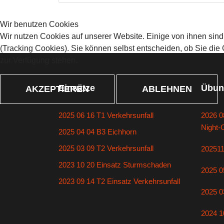
Wir benutzen Cookies
Wir nutzen Cookies auf unserer Website. Einige von ihnen sind
(Tracking Cookies). Sie können selbst entscheiden, ob Sie die
zur Verfügung stehen.
Einsätze
Übun
AKZEPTIEREN
ABLEHNEN
2025 06 16 T1 Verkehrsunfall
2026 0
Night-
2025 04 04 B3 Eichhorn
2025 03 09 T2 Verkehrsunfall
20251
2023 10 20 Einsatz Sturmschaden
2025 0
2023 09 14 T2 Einsatz Verkehrsunfall
2025 0
2024 1