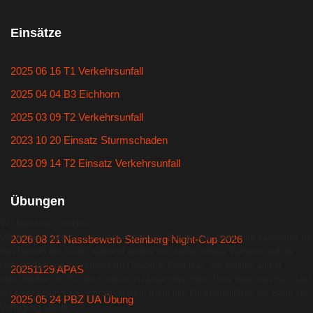
Einsätze
2025 06 16 T1 Verkehrsunfall
2025 04 04 B3 Eichhorn
2025 03 09 T2 Verkehrsunfall
2023 10 20 Einsatz Sturmschaden
2023 09 14 T2 Einsatz Verkehrsunfall
Übungen
Wir benutzen Cookies
Wir nutzen Cookies auf unserer Website. Einige von ihnen sind essenziell für
2026 08 21 Nassbewerb Steinberg-Night-Cup 2026
den Betrieb der Seite, während andere uns helfen, diese Website und die
Nutzererfahrung zu verbessern (Tracking Cookies). Sie können selbst
20251129 APAS
entscheiden, ob Sie die Cookies zulassen möchten. Bitte beachten Sie, dass
bei einer Ablehnung womöglich nicht mehr alle Funktionalitäten der Seite zur
2025 05 24 PBZ UA Übung
Verfügung stehen.