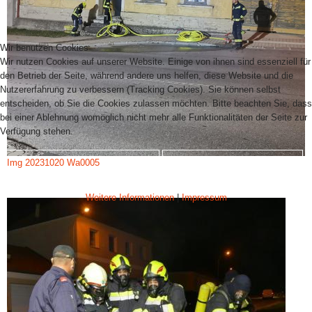
Wir benutzen Cookies
Wir nutzen Cookies auf unserer Website. Einige von ihnen sind essenziell für
den Betrieb der Seite, während andere uns helfen, diese Website und die
Nutzererfahrung zu verbessern (Tracking Cookies). Sie können selbst
entscheiden, ob Sie die Cookies zulassen möchten. Bitte beachten Sie, dass
bei einer Ablehnung womöglich nicht mehr alle Funktionalitäten der Seite zur
Verfügung stehen.
Img 20231020 Wa0005
AKZEPTIEREN
ABLEHNEN
Weitere Informationen
|
Impressum