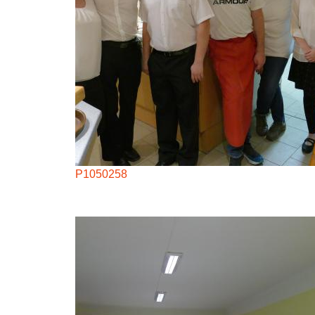
P1050258