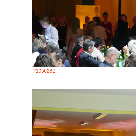
P1050282