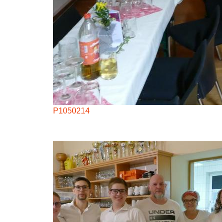
P1050214