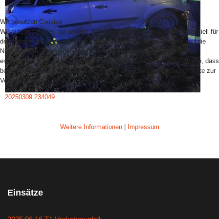
Wir benutzen Cookies
Wir nutzen Cookies auf unserer Website. Einige von ihnen sind essenziell für
den Betrieb der Seite, während andere uns helfen, diese Website und die
Nutzererfahrung zu verbessern (Tracking Cookies). Sie können selbst
entscheiden, ob Sie die Cookies zulassen möchten. Bitte beachten Sie, dass
bei einer Ablehnung womöglich nicht mehr alle Funktionalitäten der Seite zur
Verfügung stehen.
20250309 234049
AKZEPTIEREN
ABLEHNEN
Weitere Informationen
|
Impressum
Einsätze