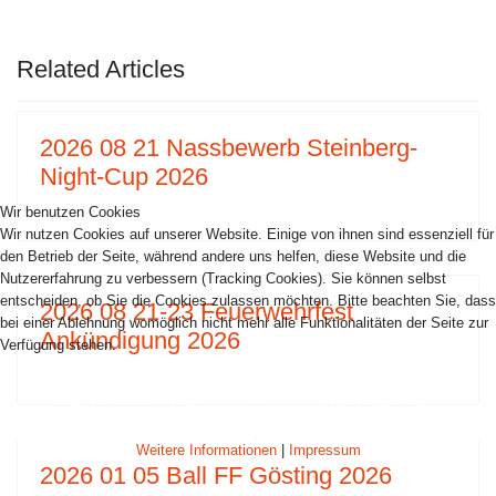
VORHERIGER BEITRAG: 2023 11 18 BLAC
NÄCHSTER BEITRAG: 
ZURÜCK
WEITER
Related Articles
2026 08 21 Nassbewerb Steinberg-
Night-Cup 2026
Wir benutzen Cookies
Wir nutzen Cookies auf unserer Website. Einige von ihnen sind essenziell für
den Betrieb der Seite, während andere uns helfen, diese Website und die
Nutzererfahrung zu verbessern (Tracking Cookies). Sie können selbst
entscheiden, ob Sie die Cookies zulassen möchten. Bitte beachten Sie, dass
2026 08 21-23 Feuerwehrfest
bei einer Ablehnung womöglich nicht mehr alle Funktionalitäten der Seite zur
Ankündigung 2026
Verfügung stehen.
AKZEPTIEREN
ABLEHNEN
Weitere Informationen
|
Impressum
2026 01 05 Ball FF Gösting 2026