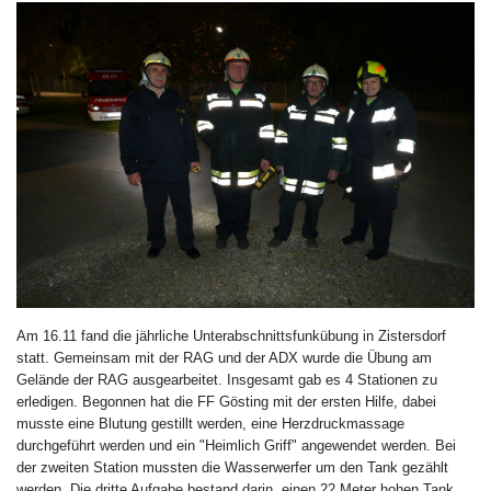
Am 16.11 fand die jährliche Unterabschnittsfunkübung in Zistersdorf
statt. Gemeinsam mit der RAG und der ADX wurde die Übung am
Gelände der RAG ausgearbeitet. Insgesamt gab es 4 Stationen zu
erledigen. Begonnen hat die FF Gösting mit der ersten Hilfe, dabei
musste eine Blutung gestillt werden, eine Herzdruckmassage
durchgeführt werden und ein "Heimlich Griff" angewendet werden. Bei
der zweiten Station mussten die Wasserwerfer um den Tank gezählt
werden. Die dritte Aufgabe bestand darin, einen 22 Meter hohen Tank