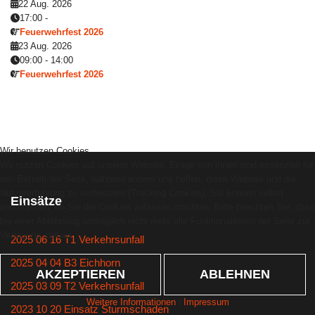
22 Aug. 2026
17:00
-
Feuerwehrfest 2026
23 Aug. 2026
09:00
-
14:00
Feuerwehrfest 2026
Wir benutzen Cookies
Wir nutzen Cookies auf unserer Website. Einige von ihnen sind essenziell für
den Betrieb der Seite, während andere uns helfen, diese Website und die
Nutzererfahrung zu verbessern (Tracking Cookies). Sie können selbst
Einsätze
entscheiden, ob Sie die Cookies zulassen möchten. Bitte beachten Sie, dass
bei einer Ablehnung womöglich nicht mehr alle Funktionalitäten der Seite zur
Verfügung stehen.
2025 06 16 T1 Verkehrsunfall
2025 04 04 B3 Eichhorn
AKZEPTIEREN
ABLEHNEN
2025 03 09 T2 Verkehrsunfall
Weitere Informationen
|
Impressum
2023 10 20 Einsatz Sturmschaden