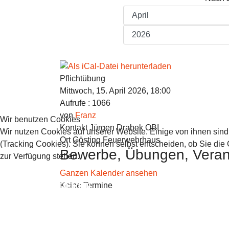
Pflichtübung
Mittwoch, 15. April 2026, 18:00
Aufrufe
: 1066
von
Franz
Wir benutzen Cookies
Kontakt
Jürgen Drabek OBI
Wir nutzen Cookies auf unserer Website. Einige von ihnen sind
Ort
Gösting Feuerwehrhaus
(Tracking Cookies). Sie können selbst entscheiden, ob Sie die
Bewerbe, Übungen, Veran
zur Verfügung stehen.
Ganzen Kalender ansehen
AKZEPTIEREN
ABLEHNEN
Keine Termine