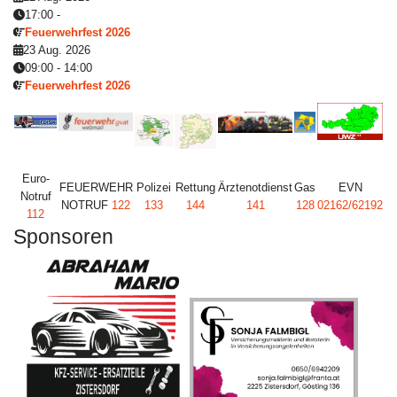
17:00
-
Feuerwehrfest 2026
23 Aug. 2026
09:00
-
14:00
Feuerwehrfest 2026
Euro-
FEUERWEHR
Polizei
Rettung
Ärztenotdienst
Gas
EVN
Notruf
NOTRUF
122
133
144
141
128
02162/62192
112
Sponsoren