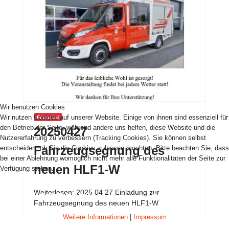
Wir benutzen Cookies
Wir nutzen Cookies auf unserer Website. Einige von ihnen sind essenziell für
Featured
den Betrieb der Seite, während andere uns helfen, diese Website und die
20250427
Nutzererfahrung zu verbessern (Tracking Cookies). Sie können selbst
Fahrzeugsegnung des
entscheiden, ob Sie die Cookies zulassen möchten. Bitte beachten Sie, dass
bei einer Ablehnung womöglich nicht mehr alle Funktionalitäten der Seite zur
neuen HLF1-W
Verfügung stehen.
Weiterlesen: 2025 04 27 Einladung zur
AKZEPTIEREN
ABLEHNEN
Fahrzeugsegnung des neuen HLF1-W
Weitere Informationen
|
Impressum